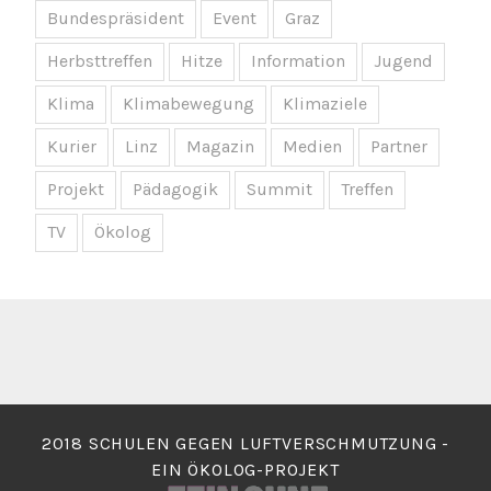
Bundespräsident
Event
Graz
Herbsttreffen
Hitze
Information
Jugend
Klima
Klimabewegung
Klimaziele
Kurier
Linz
Magazin
Medien
Partner
Projekt
Pädagogik
Summit
Treffen
TV
Ökolog
2018 SCHULEN GEGEN LUFTVERSCHMUTZUNG -
EIN ÖKOLOG-PROJEKT