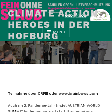
Z
u
CLIMATE ACTION
m
I
HEROES IN DER
n
MENÜ
HOFBURG
h
a
l
t
Schulen gegen Luftverschmutzung
FEIN OHNE STAUB
s
p
r
i
n
g
e
Teilnahme über ORFIII oder www.brainbows.com
n
Auch im 2. Pandemie-Jahr findet AUSTRIAN WORLD
SUMMIT leider nur virtuell statt. Eröffnung wie