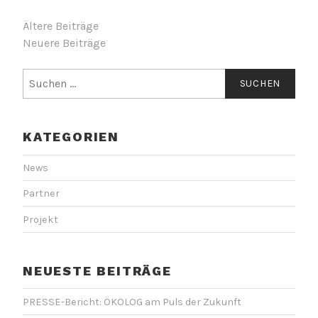
B
Ältere Beiträge
Neuere Beiträge
E
I
S
u
T
c
R
h
KATEGORIEN
e
A
n
G
a
News
c
S
Partner
h
N
:
Projekt
A
V
NEUESTE BEITRÄGE
I
G
PRESSE-Bericht: ÖKOLOG am Puls der Zukunft