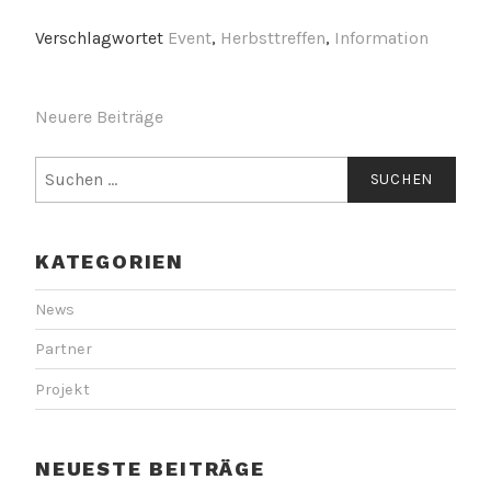
Verschlagwortet
Event
,
Herbsttreffen
,
Information
B
Neuere Beiträge
E
S
I
u
c
T
h
R
KATEGORIEN
e
n
A
a
News
G
c
Partner
h
S
:
Projekt
N
A
V
NEUESTE BEITRÄGE