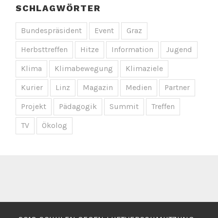
SCHLAGWÖRTER
Bundespräsident
Event
Graz
Herbsttreffen
Hitze
Information
Jugend
Klima
Klimabewegung
Klimaziele
Kurier
Linz
Magazin
Medien
Partner
Projekt
Pädagogik
Summit
Treffen
TV
Ökolog