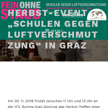
Z
u
HERBST-EVENT
m
I
„SCHULEN GEGEN
n
MENÜ
LUFTVERSCHMUT
h
a
ZUNG“ IN GRAZ
l
t
Schulen gegen Luftverschmutzung
FEIN OHNE STAUB
s
p
r
i
n
g
e
n
Am 30. 11. 2018 findet zwischen 11 Uhr und 13 Uhr an
der HTL Bulme Graz-Gösting das Herbst-Treffen jener