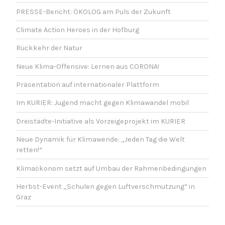
I
PRESSE-Bericht: ÖKOLOG am Puls der Zukunft
G
Climate Action Heroes in der Hofburg
A
Rückkehr der Natur
T
Neue Klima-Offensive: Lernen aus CORONA!
I
O
Präsentation auf internationaler Plattform
N
Im KURIER: Jugend macht gegen Klimawandel mobil
Dreistädte-Initiative als Vorzeigeprojekt im KURIER
Neue Dynamik für Klimawende: „Jeden Tag die Welt
retten!“
Klimaökonom setzt auf Umbau der Rahmenbedingungen
Herbst-Event „Schulen gegen Luftverschmutzung“ in
Graz